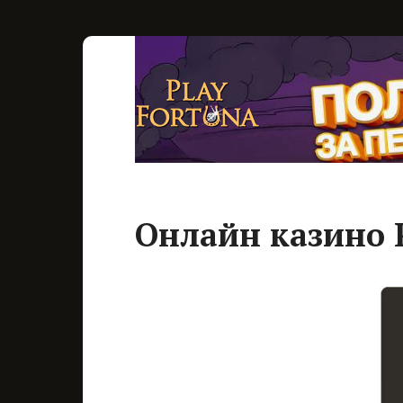
Онлайн казино P