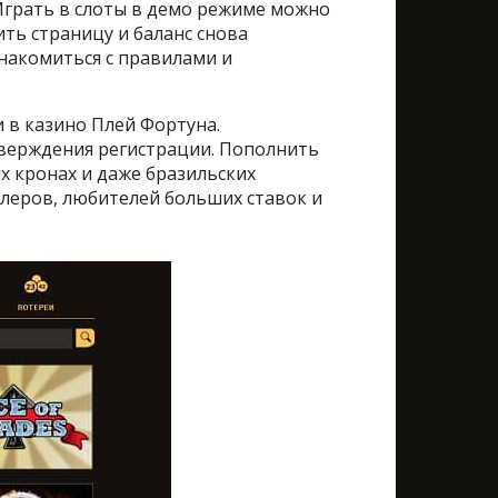
 Играть в слоты в демо режиме можно
ить страницу и баланс снова
знакомиться с правилами и
и в казино Плей Фортуна.
тверждения регистрации. Пополнить
их кронах и даже бразильских
ллеров, любителей больших ставок и