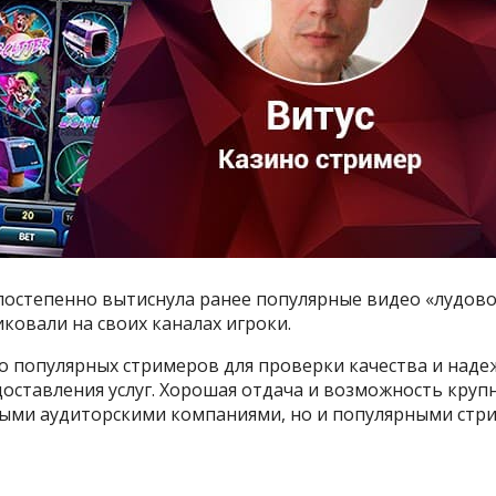
постепенно вытиснула ранее популярные видео «лудово
ковали на своих каналах игроки.
ло популярных стримеров для проверки качества и наде
оставления услуг. Хорошая отдача и возможность круп
ыми аудиторскими компаниями, но и популярными стр