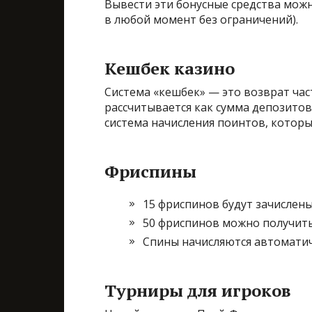
Вывести эти бонусные средства можн
в любой момент без ограничений).
Кешбек казино
Система «кешбек» — это возврат час
рассчитывается как сумма депозитов
система начисления поинтов, которы
Фриспины
15 фриспинов будут зачислены
50 фриспинов можно получить
Спины начисляются автоматич
Турниры для игроков