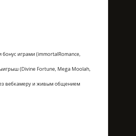
бонус играми (immortalRomance,
грыш (Divine Fortune, Mega Moolah,
рез вебкамеру и живым общением