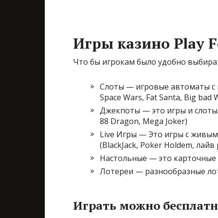
Игры казино Play F
Что бы игрокам было удобно выбират
Слоты — игровые автоматы с
Space Wars, Fat Santa, Big bad W
Джекпоты — это игры и слоты
88 Dragon, Mega Joker)
Live Игры — Это игры с живы
(BlackJack, Poker Holdem, лайв 
Настольные — это карточные и
Лотереи — разнообразные лоте
Играть можно бесплатн